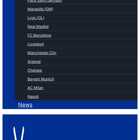
Paris Saint Germain
Marseille (OM)
Lyon (OL)
Real Madrid
FC Barcelone
Liverpool
Manchester City
Arsenal
Chelsea
Bayern Munich
AC Milan
Napoli
News