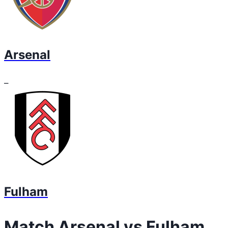
Arsenal
–
Fulham
Match Arsenal vs Fulham